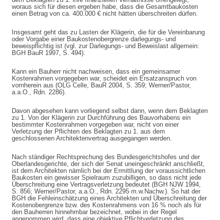
woraus sich für diesen ergeben habe, dass die Gesamtbaukosten
einen Betrag von ca. 400.000 € nicht hätten überschreiten dürfen.
Insgesamt geht das zu Lasten der Klägerin, die für die Vereinbarung
oder Vorgabe einer Baukostenobergrenze darlegungs- und
beweispflichtig ist (vgl. zur Darlegungs- und Beweislast allgemein:
BGH BauR 1997, S. 494).
Kann ein Bauherr nicht nachweisen, dass ein gemeinsamer
Kostenrahmen vorgegeben war, scheidet ein Ersatzanspruch von
vornherein aus (OLG Celle, BauR 2004, S. 359; Werner/Pastor,
a.a.O., Rdn. 2286).
Davon abgesehen kann vorliegend selbst dann, wenn dem Beklagten
zu 1. Von der Klägerin zur Durchführung des Bauvorhabens ein
bestimmter Kostenrahmen vorgegeben war, nicht von einer
Verletzung der Pflichten des Beklagten zu 1. aus dem
geschlossenen Architektenvertrag ausgegangen werden.
Nach ständiger Rechtsprechung des Bundesgerichtshofes und der
Oberlandesgerichte, der sich der Senat uneingeschränkt anschließt,
ist dem Architekten nämlich bei der Ermittlung der voraussichtlichen
Baukosten ein gewisser Spielraum zuzubilligen, so dass nicht jede
Überschreitung eine Vertragsverletzung bedeutet (BGH NJW 1994,
S. 856; Werner/Pastor, a.a.O., Rdn. 2295 m.w.Nachw.). So hat der
BGH die Fehleinschätzung eines Architekten und Überschreitung der
Kostenobergrenze bzw. des Kostenrahmens von 16 % noch als für
den Bauherren hinnehmbar bezeichnet, wobei in der Regel
angenommen wird, dass eine objektive Pflichtverletzung des