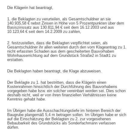
Die Klägerin hat beantragt,
1. die Beklagten zu verurteilen, als Gesamtschuldner an sie
140.935,58 € nebst Zinsen in Höhe von 5 Prozentpunkten über dem
Basiszinssatz aus 130.811,94 € seit dem 16.12.2003 und aus
10.123,64 € seit dem 14.2.2009 zu zahlen,
2. festzustellen, dass die Beklagten verpflichtet seien, als
Gesamtschuldner ihr allen weiteren durch den vom Klageantrag zu 1.
nicht erfassten Schaden aus dem gescheiterten Bauvorhaben
Wohnhauserrichtung auf dem Grundstück Straße2 in Stadt1 zu
erstatten.
Die Beklagten haben beantragt, die Klage abzuweisen.
Der Beklagte zu 1. hat bestritten, dass die Klägerin einen
Kostenrahmen hinsichtlich der Durchführung des Bauvorhabens
vorgegeben habe bzw. ein solcher vereinbart worden sei. Dies schon
deshalb nicht, weil er von ihren finanziellen Verhältnissen keine
Kenntnis gehabt habe.
Im Übrigen habe die Ausschachtungstiefe im hinteren Bereich der
Baugrube plangemäß 5,4 m betragen sollen. Im Übrigen habe er sich
auf die Einschätzung der Beklagten zu 2. zur vorgesehenen
Bebaubarkeit des Grundstücks als Sonderfachmann verlassen
dürfen.