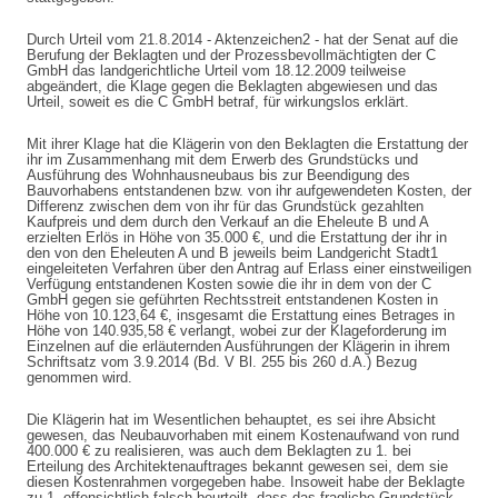
Durch Urteil vom 21.8.2014 - Aktenzeichen2 - hat der Senat auf die
Berufung der Beklagten und der Prozessbevollmächtigten der C
GmbH das landgerichtliche Urteil vom 18.12.2009 teilweise
abgeändert, die Klage gegen die Beklagten abgewiesen und das
Urteil, soweit es die C GmbH betraf, für wirkungslos erklärt.
Mit ihrer Klage hat die Klägerin von den Beklagten die Erstattung der
ihr im Zusammenhang mit dem Erwerb des Grundstücks und
Ausführung des Wohnhausneubaus bis zur Beendigung des
Bauvorhabens entstandenen bzw. von ihr aufgewendeten Kosten, der
Differenz zwischen dem von ihr für das Grundstück gezahlten
Kaufpreis und dem durch den Verkauf an die Eheleute B und A
erzielten Erlös in Höhe von 35.000 €, und die Erstattung der ihr in
den von den Eheleuten A und B jeweils beim Landgericht Stadt1
eingeleiteten Verfahren über den Antrag auf Erlass einer einstweiligen
Verfügung entstandenen Kosten sowie die ihr in dem von der C
GmbH gegen sie geführten Rechtsstreit entstandenen Kosten in
Höhe von 10.123,64 €, insgesamt die Erstattung eines Betrages in
Höhe von 140.935,58 € verlangt, wobei zur der Klageforderung im
Einzelnen auf die erläuternden Ausführungen der Klägerin in ihrem
Schriftsatz vom 3.9.2014 (Bd. V Bl. 255 bis 260 d.A.) Bezug
genommen wird.
Die Klägerin hat im Wesentlichen behauptet, es sei ihre Absicht
gewesen, das Neubauvorhaben mit einem Kostenaufwand von rund
400.000 € zu realisieren, was auch dem Beklagten zu 1. bei
Erteilung des Architektenauftrages bekannt gewesen sei, dem sie
diesen Kostenrahmen vorgegeben habe. Insoweit habe der Beklagte
zu 1. offensichtlich falsch beurteilt, dass das fragliche Grundstück