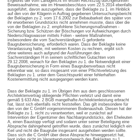
Ergebnis der vom Landgericht im ersten Rechtszug durchgeführten
Beweisaufnahme, wie im Hinweisbeschluss vom 22.5.2014 ebenfalls
ausgeführt, davon auszugehen, dass der Beklagte zu 1. im Hinblick
auf den von der Klägerin in Auftrag gegebenen Untersuchungsbericht
der Beklagten zu 2. vom 17.6.2002 zur Bebaubarkeit des später von
ihr erworbenen Grundstücks nicht annehmen musste, dass über die
von der Beklagten zu 2. empfohlene Sicherungsmaßnahmen -
Sicherung bzw. Schützen der Böschungen vor Aufweichungen durch
Niederschlagswasser mittels Folien - weitere Maßnahmen,
insbesondere die vom Sachverständigen G geforderte
Baugrubensicherung, erforderlich waren. Dass der Beklagte keine
Veranlassung hatte, mit weiteren Kosten zu rechnen, ergibt sich
ohne weiteres auch aufgrund der Ausführungen des
Sachverständigen H in seinem schriftlichen Gutachten vom
29.12.2008, wonach für den Beklagten zu 1. die Notwendigkeit einer
Baugrubensicherung in Form eines Baugrubenverbaus nicht
erkennbar war, so dass insgesamt von einer Pflichtverletzung des
Beklagten zu 1. unter dem Gesichtspunkt einer fehlerhaften
Kostenermittlung nicht ausgegangen werden kann.
Dass der Beklagte zu 1. im Übrigen ihm aus dem geschlossenen
Architektenvertrag obliegende Pflichten verletzt und damit eine
gemäß § 633 Abs. 2 BGB mangelhafte Architektenleistung erbracht
hat, lässt sich ebenfalls nicht feststellen. Das gilt insbesondere für
den von der C GmbH vorgenommenen Bodenaushub. Diesen hat der
Beklagte zu 1. nicht zu verantworten, weil er zunächst auf
Intervention der Eigentümer des Nachbargrundstücks, den Eheleuten
A, einen Baustopp verfügt und sodann unter seiner Beteiligung eine
Absprache dahingehend getroffen wurde, dass zunächst lediglich ein
Keil und nicht die Baugrube insgesamt ausgehoben werden sollte.
Dass sich die C GmbH über diese Absprache hinweggesetzt hat,
liegt indes nicht im Verantwortungsbereich des Beklagten zu 1.,