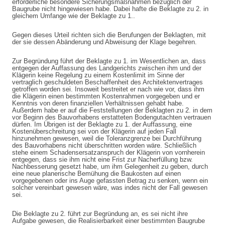
erforderliche besondere Sicherungsmaßnahmen bezüglich der
Baugrube nicht hingewiesen habe. Dabei hafte die Beklagte zu 2. in
gleichem Umfange wie der Beklagte zu 1..
Gegen dieses Urteil richten sich die Berufungen der Beklagten, mit
der sie dessen Abänderung und Abweisung der Klage begehren.
Zur Begründung führt der Beklagte zu 1. im Wesentlichen an, dass
entgegen der Auffassung des Landgerichts zwischen ihm und der
Klägerin keine Regelung zu einem Kostenlimit im Sinne der
vertraglich geschuldeten Beschaffenheit des Architektenvertrages
getroffen worden sei. Insoweit bestreitet er nach wie vor, dass ihm
die Klägerin einen bestimmten Kostenrahmen vorgegeben und er
Kenntnis von deren finanziellen Verhältnissen gehabt habe.
Außerdem habe er auf die Feststellungen der Beklagten zu 2. in dem
vor Beginn des Bauvorhabens erstatteten Bodengutachten vertrauen
dürfen. Im Übrigen ist der Beklagte zu 1. der Auffassung, eine
Kostenüberschreitung sei von der Klägerin auf jeden Fall
hinzunehmen gewesen, weil die Toleranzgrenze bei Durchführung
des Bauvorhabens nicht überschritten worden wäre. Schließlich
stehe einem Schadensersatzanspruch der Klägerin von vornherein
entgegen, dass sie ihm nicht eine Frist zur Nacherfüllung bzw.
Nachbesserung gesetzt habe, um ihm Gelegenheit zu geben, durch
eine neue planerische Bemühung die Baukosten auf einen
vorgegebenen oder ins Auge gefassten Betrag zu senken, wenn ein
solcher vereinbart gewesen wäre, was indes nicht der Fall gewesen
sei.
Die Beklagte zu 2. führt zur Begründung an, es sei nicht ihre
Aufgabe gewesen, die Realisierbarkeit einer bestimmten Baugrube