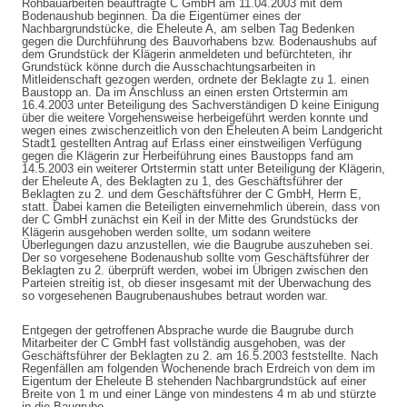
Rohbauarbeiten beauftragte C GmbH am 11.04.2003 mit dem
Bodenaushub beginnen. Da die Eigentümer eines der
Nachbargrundstücke, die Eheleute A, am selben Tag Bedenken
gegen die Durchführung des Bauvorhabens bzw. Bodenaushubs auf
dem Grundstück der Klägerin anmeldeten und befürchteten, ihr
Grundstück könne durch die Ausschachtungsarbeiten in
Mitleidenschaft gezogen werden, ordnete der Beklagte zu 1. einen
Baustopp an. Da im Anschluss an einen ersten Ortstermin am
16.4.2003 unter Beteiligung des Sachverständigen D keine Einigung
über die weitere Vorgehensweise herbeigeführt werden konnte und
wegen eines zwischenzeitlich von den Eheleuten A beim Landgericht
Stadt1 gestellten Antrag auf Erlass einer einstweiligen Verfügung
gegen die Klägerin zur Herbeiführung eines Baustopps fand am
14.5.2003 ein weiterer Ortstermin statt unter Beteiligung der Klägerin,
der Eheleute A, des Beklagten zu 1, des Geschäftsführer der
Beklagten zu 2. und dem Geschäftsführer der C GmbH, Herrn E,
statt. Dabei kamen die Beteiligten einvernehmlich überein, dass von
der C GmbH zunächst ein Keil in der Mitte des Grundstücks der
Klägerin ausgehoben werden sollte, um sodann weitere
Überlegungen dazu anzustellen, wie die Baugrube auszuheben sei.
Der so vorgesehene Bodenaushub sollte vom Geschäftsführer der
Beklagten zu 2. überprüft werden, wobei im Übrigen zwischen den
Parteien streitig ist, ob dieser insgesamt mit der Überwachung des
so vorgesehenen Baugrubenaushubes betraut worden war.
Entgegen der getroffenen Absprache wurde die Baugrube durch
Mitarbeiter der C GmbH fast vollständig ausgehoben, was der
Geschäftsführer der Beklagten zu 2. am 16.5.2003 feststellte. Nach
Regenfällen am folgenden Wochenende brach Erdreich von dem im
Eigentum der Eheleute B stehenden Nachbargrundstück auf einer
Breite von 1 m und einer Länge von mindestens 4 m ab und stürzte
in die Baugrube.