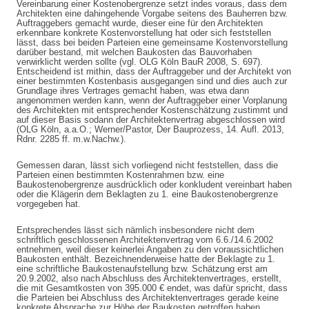
Vereinbarung einer Kostenobergrenze setzt indes voraus, dass dem
Architekten eine dahingehende Vorgabe seitens des Bauherren bzw.
Auftraggebers gemacht wurde, dieser eine für den Architekten
erkennbare konkrete Kostenvorstellung hat oder sich feststellen
lässt, dass bei beiden Parteien eine gemeinsame Kostenvorstellung
darüber bestand, mit welchen Baukosten das Bauvorhaben
verwirklicht werden sollte (vgl. OLG Köln BauR 2008, S. 697).
Entscheidend ist mithin, dass der Auftraggeber und der Architekt von
einer bestimmten Kostenbasis ausgegangen sind und dies auch zur
Grundlage ihres Vertrages gemacht haben, was etwa dann
angenommen werden kann, wenn der Auftraggeber einer Vorplanung
des Architekten mit entsprechender Kostenschätzung zustimmt und
auf dieser Basis sodann der Architektenvertrag abgeschlossen wird
(OLG Köln, a.a.O.; Werner/Pastor, Der Bauprozess, 14. Aufl. 2013,
Rdnr. 2285 ff. m.w.Nachw.).
Gemessen daran, lässt sich vorliegend nicht feststellen, dass die
Parteien einen bestimmten Kostenrahmen bzw. eine
Baukostenobergrenze ausdrücklich oder konkludent vereinbart haben
oder die Klägerin dem Beklagten zu 1. eine Baukostenobergrenze
vorgegeben hat.
Entsprechendes lässt sich nämlich insbesondere nicht dem
schriftlich geschlossenen Architektenvertrag vom 6.6./14.6.2002
entnehmen, weil dieser keinerlei Angaben zu den voraussichtlichen
Baukosten enthält. Bezeichnenderweise hatte der Beklagte zu 1.
eine schriftliche Baukostenaufstellung bzw. Schätzung erst am
20.9.2002, also nach Abschluss des Architektenvertrages, erstellt,
die mit Gesamtkosten von 395.000 € endet, was dafür spricht, dass
die Parteien bei Abschluss des Architektenvertrages gerade keine
konkrete Absprache zur Höhe der Baukosten getroffen haben.