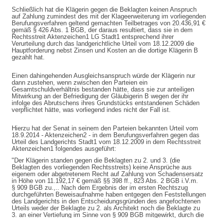
Schließlich hat die Klägerin gegen die Beklagten keinen Anspruch
auf Zahlung zumindest des mit der Klageerweiterung im vorliegenden
Berufungsverfahren geltend gemachten Teilbetrages von 20.436,91 €
gemäß § 426 Abs. 1 BGB, der daraus resultiert, dass sie in dem
Rechtsstreit Aktenzeichen1 LG Stadt1 entsprechend ihrer
Verurteilung durch das landgerichtliche Urteil vom 18.12.2009 die
Hauptforderung nebst Zinsen und Kosten an die dortige Klägerin B
gezahlt hat.
Einen dahingehenden Ausgleichsanspruch würde der Klägerin nur
dann zustehen, wenn zwischen den Parteien ein
Gesamtschuldverhältnis bestanden hätte, dass sie zur anteiligen
Mitwirkung an der Befriedigung der Gläubigerin B wegen der ihr
infolge des Abrutschens ihres Grundstücks entstandenen Schäden
verpflichtet hätte, was vorliegend indes nicht der Fall ist.
Hierzu hat der Senat in seinem den Parteien bekannten Urteil vom
18.9.2014 - Aktenzeichen2 - in dem Berufungsverfahren gegen das
Urteil des Landgerichts Stadt1 vom 18.12.2009 in dem Rechtsstreit
Aktenzeichen1 folgendes ausgeführt:
"Der Klägerin standen gegen die Beklagten zu 2. und 3. (die
Beklagten des vorliegenden Rechtsstreits) keine Ansprüche aus
eigenem oder abgetretenem Recht auf Zahlung von Schadensersatz
in Höhe von 11.192,17 € gemäß §§ 398 ff., 823 Abs. 2 BGB i.V.m.
§ 909 BGB zu.,.. Nach dem Ergebnis der im ersten Rechtszug
durchgeführten Beweisaufnahme haben entgegen den Feststellungen
des Landgerichts in den Entscheidungsgründen des angefochtenen
Urteils weder der Beklagte zu 2. als Architekt noch die Beklagte zu
3. an einer Vertiefung im Sinne von § 909 BGB mitgewirkt, durch die