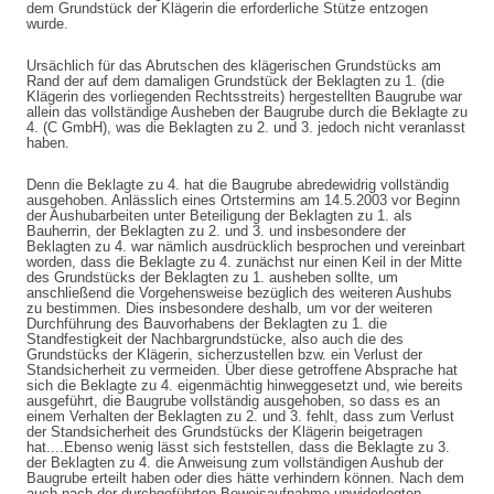
dem Grundstück der Klägerin die erforderliche Stütze entzogen
wurde.
Ursächlich für das Abrutschen des klägerischen Grundstücks am
Rand der auf dem damaligen Grundstück der Beklagten zu 1. (die
Klägerin des vorliegenden Rechtsstreits) hergestellten Baugrube war
allein das vollständige Ausheben der Baugrube durch die Beklagte zu
4. (C GmbH), was die Beklagten zu 2. und 3. jedoch nicht veranlasst
haben.
Denn die Beklagte zu 4. hat die Baugrube abredewidrig vollständig
ausgehoben. Anlässlich eines Ortstermins am 14.5.2003 vor Beginn
der Aushubarbeiten unter Beteiligung der Beklagten zu 1. als
Bauherrin, der Beklagten zu 2. und 3. und insbesondere der
Beklagten zu 4. war nämlich ausdrücklich besprochen und vereinbart
worden, dass die Beklagte zu 4. zunächst nur einen Keil in der Mitte
des Grundstücks der Beklagten zu 1. ausheben sollte, um
anschließend die Vorgehensweise bezüglich des weiteren Aushubs
zu bestimmen. Dies insbesondere deshalb, um vor der weiteren
Durchführung des Bauvorhabens der Beklagten zu 1. die
Standfestigkeit der Nachbargrundstücke, also auch die des
Grundstücks der Klägerin, sicherzustellen bzw. ein Verlust der
Standsicherheit zu vermeiden. Über diese getroffene Absprache hat
sich die Beklagte zu 4. eigenmächtig hinweggesetzt und, wie bereits
ausgeführt, die Baugrube vollständig ausgehoben, so dass es an
einem Verhalten der Beklagten zu 2. und 3. fehlt, dass zum Verlust
der Standsicherheit des Grundstücks der Klägerin beigetragen
hat....Ebenso wenig lässt sich feststellen, dass die Beklagte zu 3.
der Beklagten zu 4. die Anweisung zum vollständigen Aushub der
Baugrube erteilt haben oder dies hätte verhindern können. Nach dem
Baier & Partner Rechtsanwälte Fachanwälte
auch nach der durchgeführten Beweisaufnahme unwiderlegten