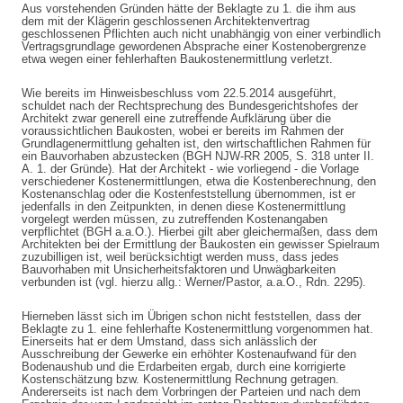
Aus vorstehenden Gründen hätte der Beklagte zu 1. die ihm aus
dem mit der Klägerin geschlossenen Architektenvertrag
geschlossenen Pflichten auch nicht unabhängig von einer verbindlich
Vertragsgrundlage gewordenen Absprache einer Kostenobergrenze
etwa wegen einer fehlerhaften Baukostenermittlung verletzt.
Wie bereits im Hinweisbeschluss vom 22.5.2014 ausgeführt,
schuldet nach der Rechtsprechung des Bundesgerichtshofes der
Architekt zwar generell eine zutreffende Aufklärung über die
voraussichtlichen Baukosten, wobei er bereits im Rahmen der
Grundlagenermittlung gehalten ist, den wirtschaftlichen Rahmen für
ein Bauvorhaben abzustecken (BGH NJW-RR 2005, S. 318 unter II.
A. 1. der Gründe). Hat der Architekt - wie vorliegend - die Vorlage
verschiedener Kostenermittlungen, etwa die Kostenberechnung, den
Kostenanschlag oder die Kostenfeststellung übernommen, ist er
jedenfalls in den Zeitpunkten, in denen diese Kostenermittlung
vorgelegt werden müssen, zu zutreffenden Kostenangaben
verpflichtet (BGH a.a.O.). Hierbei gilt aber gleichermaßen, dass dem
Architekten bei der Ermittlung der Baukosten ein gewisser Spielraum
zuzubilligen ist, weil berücksichtigt werden muss, dass jedes
Bauvorhaben mit Unsicherheitsfaktoren und Unwägbarkeiten
verbunden ist (vgl. hierzu allg.: Werner/Pastor, a.a.O., Rdn. 2295).
Hierneben lässt sich im Übrigen schon nicht feststellen, dass der
Beklagte zu 1. eine fehlerhafte Kostenermittlung vorgenommen hat.
Einerseits hat er dem Umstand, dass sich anlässlich der
Ausschreibung der Gewerke ein erhöhter Kostenaufwand für den
Bodenaushub und die Erdarbeiten ergab, durch eine korrigierte
Kostenschätzung bzw. Kostenermittlung Rechnung getragen.
Andererseits ist nach dem Vorbringen der Parteien und nach dem