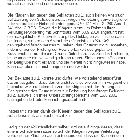
worauf nachstehend noch einzugehen ist.
Die Klägerin hat gegen den Beklagten zu 1. auch keinen Anspruch
auf Zahlung von Schadensersatz, wegen Verletzung vorvertraglicher
oder vertraglicher Nebenpflichten gemäß §§ 311 Abs. 2, 280 Abs. 1,
241 Abs. 2 BGB. Soweit die Klägerin hierzu im Rahmen ihrer
Berufungserwiderung mit Schriftsatz vom 30.9.2010 angeführt hat,
die maßgebliche Pflichtverletzung des Beklagten zu 1. habe darin
bestanden, sie vor dem Ankauf des Grundstücks Straße2
dahingehend falsch beraten zu haben, das Grundstück zu erwerben,
indem er bei der Prüfung der Realisierbarkeit des geplanten
Bauvorhabens auf diesem Grundstück die zu erwartenden Probleme,
insbesondere die Notwendigkeit von teuren Sicherungsmaßnahmen
der Baugrube nicht erkannt und sie hierauf nicht hingewiesen habe,
kann das ebenfalls nicht angenommen werden.
Der Beklagte zu 1. konnte und durfte, wie vorstehend ausgeführt,
davon ausgehen, dass das Grundstück, so wie von ihm vorgesehen,
bebaubar war, nachdem die von der Klägerin mit der Prüfung der
Geeignetheit des Grundstücks zur Bebauung beauftragte Beklagte
zu 2. ausweislich ihres Untersuchungsberichts vom 15.6.2002
dahingehende Bedenken nicht geäußert hatte.
Insgesamt stehen damit der Klägerin gegen den Beklagten zu 1.
Schadensersatzansprüche nicht zu.
Lediglich der Vollständigkeit halber wird darauf hingewiesen, dass
einem Schadensersatzanspruch der Klägerin wegen Verletzung
vertraglicher Pflichten auch entgegensteht, dass die Klägerin dem