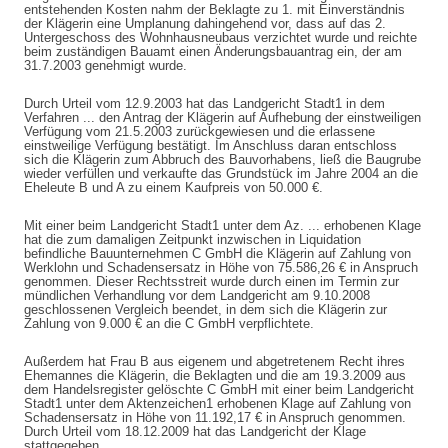
entstehenden Kosten nahm der Beklagte zu 1. mit Einverständnis
der Klägerin eine Umplanung dahingehend vor, dass auf das 2.
Untergeschoss des Wohnhausneubaus verzichtet wurde und reichte
beim zuständigen Bauamt einen Änderungsbauantrag ein, der am
31.7.2003 genehmigt wurde.
Durch Urteil vom 12.9.2003 hat das Landgericht Stadt1 in dem
Verfahren ... den Antrag der Klägerin auf Aufhebung der einstweiligen
Verfügung vom 21.5.2003 zurückgewiesen und die erlassene
einstweilige Verfügung bestätigt. Im Anschluss daran entschloss
sich die Klägerin zum Abbruch des Bauvorhabens, ließ die Baugrube
wieder verfüllen und verkaufte das Grundstück im Jahre 2004 an die
Eheleute B und A zu einem Kaufpreis von 50.000 €.
Mit einer beim Landgericht Stadt1 unter dem Az. ... erhobenen Klage
hat die zum damaligen Zeitpunkt inzwischen in Liquidation
befindliche Bauunternehmen C GmbH die Klägerin auf Zahlung von
Werklohn und Schadensersatz in Höhe von 75.586,26 € in Anspruch
genommen. Dieser Rechtsstreit wurde durch einen im Termin zur
mündlichen Verhandlung vor dem Landgericht am 9.10.2008
geschlossenen Vergleich beendet, in dem sich die Klägerin zur
Zahlung von 9.000 € an die C GmbH verpflichtete.
Außerdem hat Frau B aus eigenem und abgetretenem Recht ihres
Ehemannes die Klägerin, die Beklagten und die am 19.3.2009 aus
dem Handelsregister gelöschte C GmbH mit einer beim Landgericht
Stadt1 unter dem Aktenzeichen1 erhobenen Klage auf Zahlung von
Schadensersatz in Höhe von 11.192,17 € in Anspruch genommen.
Durch Urteil vom 18.12.2009 hat das Landgericht der Klage
stattgegeben.