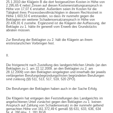
25.1.2010 der Klägerin B die dort festgesetzten Kosten in Höhe von
2.295,65 € nebst Zinsen auf diesen Kostenerstattungsanspruch in
Höhe von 17,07 € erstattet. Außerdem seien ihr Kosten für die
Tätigkeit ihres Prozessbevollmächtigten in diesem Rechtsstreit in
Höhe 1.603,53 € entstanden, so dass ihr nunmehr gegen die
Beklagten ein weiterer Schadensersatzanspruch in Höhe von
20.436,91 € zustehe. Ergänzend ist die Klägerin der Auffassung, der
Beklagte zu 1. hätte ihr generell vom Erwerb des Grundstücks
abraten müssen.
Zur Berufung der Beklagten zu 2. hält die Klägerin an ihrem
erstinstanzlichen Vorbringen fest.
II.
Die fristgerecht nach Zustellung des landgerichtlichen Urteils (an den
Beklagten zu 1. am 22.12.2009, an den Beklagten zu 2. am
28.12.2009) von den Beklagten eingelegten und innerhalb der jeweils
verlängerten Berufungsbegründungsfristen begründeten Berufungen
sind zulässig (§§ 511, 513, 517, 519, 520 ZPO).
Die Berufungen der Beklagten haben auch in der Sache Erfolg.
Die Klägerin hat entgegen den Feststellungen des Landgerichts im
angefochtenen Urteil zunächst gegen den Beklagten zu 1. keinen
Anspruch auf Zahlung von Schadensersatz in der nunmehr geltend
gemachten Höhe von 161.372,49 € gemäß §§ 631, 633, 636, 634
Nr. 4, 280 Abs. 1, 281 BGB.