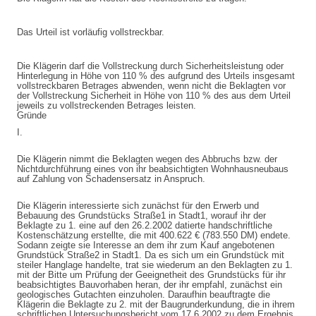
Das Urteil ist vorläufig vollstreckbar.
Die Klägerin darf die Vollstreckung durch Sicherheitsleistung oder
Hinterlegung in Höhe von 110 % des aufgrund des Urteils insgesamt
vollstreckbaren Betrages abwenden, wenn nicht die Beklagten vor
der Vollstreckung Sicherheit in Höhe von 110 % des aus dem Urteil
jeweils zu vollstreckenden Betrages leisten.
Gründe
I.
Die Klägerin nimmt die Beklagten wegen des Abbruchs bzw. der
Nichtdurchführung eines von ihr beabsichtigten Wohnhausneubaus
auf Zahlung von Schadensersatz in Anspruch.
Die Klägerin interessierte sich zunächst für den Erwerb und
Bebauung des Grundstücks Straße1 in Stadt1, worauf ihr der
Beklagte zu 1. eine auf den 26.2.2002 datierte handschriftliche
Kostenschätzung erstellte, die mit 400.622 € (783.550 DM) endete.
Sodann zeigte sie Interesse an dem ihr zum Kauf angebotenen
Grundstück Straße2 in Stadt1. Da es sich um ein Grundstück mit
steiler Hanglage handelte, trat sie wiederum an den Beklagten zu 1.
mit der Bitte um Prüfung der Geeignetheit des Grundstücks für ihr
beabsichtigtes Bauvorhaben heran, der ihr empfahl, zunächst ein
geologisches Gutachten einzuholen. Daraufhin beauftragte die
Klägerin die Beklagte zu 2. mit der Baugrunderkundung, die in ihrem
schriftlichen Untersuchungsbericht vom 17.6.2002 zu dem Ergebnis