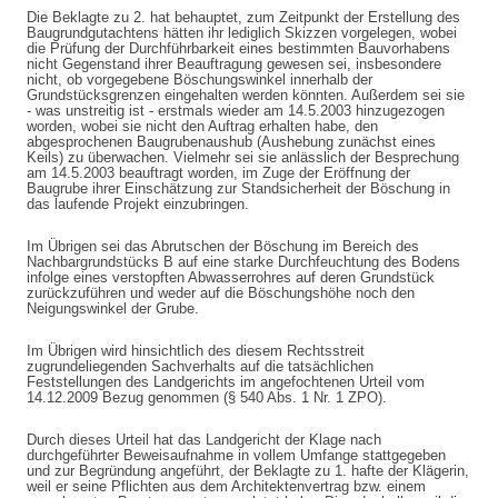
Die Beklagte zu 2. hat behauptet, zum Zeitpunkt der Erstellung des
Baugrundgutachtens hätten ihr lediglich Skizzen vorgelegen, wobei
die Prüfung der Durchführbarkeit eines bestimmten Bauvorhabens
nicht Gegenstand ihrer Beauftragung gewesen sei, insbesondere
nicht, ob vorgegebene Böschungswinkel innerhalb der
Grundstücksgrenzen eingehalten werden könnten. Außerdem sei sie
- was unstreitig ist - erstmals wieder am 14.5.2003 hinzugezogen
worden, wobei sie nicht den Auftrag erhalten habe, den
abgesprochenen Baugrubenaushub (Aushebung zunächst eines
Keils) zu überwachen. Vielmehr sei sie anlässlich der Besprechung
am 14.5.2003 beauftragt worden, im Zuge der Eröffnung der
Baugrube ihrer Einschätzung zur Standsicherheit der Böschung in
das laufende Projekt einzubringen.
Im Übrigen sei das Abrutschen der Böschung im Bereich des
Nachbargrundstücks B auf eine starke Durchfeuchtung des Bodens
infolge eines verstopften Abwasserrohres auf deren Grundstück
zurückzuführen und weder auf die Böschungshöhe noch den
Neigungswinkel der Grube.
Im Übrigen wird hinsichtlich des diesem Rechtsstreit
zugrundeliegenden Sachverhalts auf die tatsächlichen
Feststellungen des Landgerichts im angefochtenen Urteil vom
14.12.2009 Bezug genommen (§ 540 Abs. 1 Nr. 1 ZPO).
Durch dieses Urteil hat das Landgericht der Klage nach
durchgeführter Beweisaufnahme in vollem Umfange stattgegeben
und zur Begründung angeführt, der Beklagte zu 1. hafte der Klägerin,
weil er seine Pflichten aus dem Architektenvertrag bzw. einem