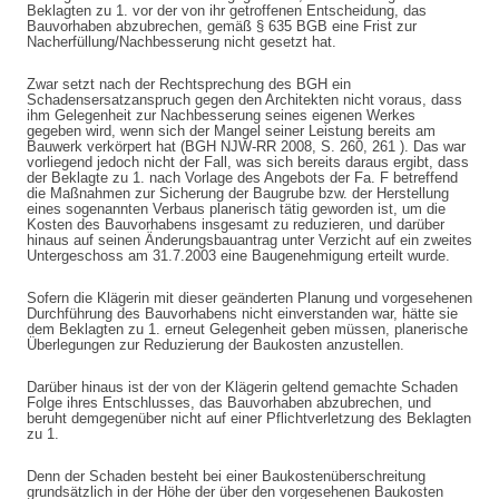
Beklagten zu 1. vor der von ihr getroffenen Entscheidung, das
Bauvorhaben abzubrechen, gemäß § 635 BGB eine Frist zur
Nacherfüllung/Nachbesserung nicht gesetzt hat.
Zwar setzt nach der Rechtsprechung des BGH ein
Schadensersatzanspruch gegen den Architekten nicht voraus, dass
ihm Gelegenheit zur Nachbesserung seines eigenen Werkes
gegeben wird, wenn sich der Mangel seiner Leistung bereits am
Bauwerk verkörpert hat (BGH NJW-RR 2008, S. 260, 261 ). Das war
vorliegend jedoch nicht der Fall, was sich bereits daraus ergibt, dass
der Beklagte zu 1. nach Vorlage des Angebots der Fa. F betreffend
die Maßnahmen zur Sicherung der Baugrube bzw. der Herstellung
eines sogenannten Verbaus planerisch tätig geworden ist, um die
Kosten des Bauvorhabens insgesamt zu reduzieren, und darüber
hinaus auf seinen Änderungsbauantrag unter Verzicht auf ein zweites
Untergeschoss am 31.7.2003 eine Baugenehmigung erteilt wurde.
Sofern die Klägerin mit dieser geänderten Planung und vorgesehenen
Durchführung des Bauvorhabens nicht einverstanden war, hätte sie
dem Beklagten zu 1. erneut Gelegenheit geben müssen, planerische
Überlegungen zur Reduzierung der Baukosten anzustellen.
Darüber hinaus ist der von der Klägerin geltend gemachte Schaden
Folge ihres Entschlusses, das Bauvorhaben abzubrechen, und
beruht demgegenüber nicht auf einer Pflichtverletzung des Beklagten
zu 1.
Denn der Schaden besteht bei einer Baukostenüberschreitung
grundsätzlich in der Höhe der über den vorgesehenen Baukosten