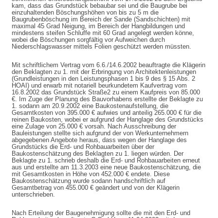
kam, dass das Grundstück bebaubar sei und die Baugrube bei
einzuhaltenden Böschungshöhen von bis zu 5 m die
Baugrubenböschung im Bereich der Sande (Sandschichten) mit
maximal 45 Grad Neigung, im Bereich der Hangbildungen und
mindestens steifen Schluffe mit 60 Grad angelegt werden könne,
wobei die Böschungen sorgfältig vor Aufweichen durch
Niederschlagswasser mittels Folien geschützt werden müssten.
Mit schriftlichem Vertrag vom 6.6./14.6.2002 beauftragte die Klägerin
den Beklagten zu 1. mit der Erbringung von Architektenleistungen
(Grundleistungen in den Leistungsphasen 1 bis 9 des § 15 Abs. 2
HOAI) und erwarb mit notariell beurkundetem Kaufvertrag vom
16.8.2002 das Grundstück Straße2 zu einem Kaufpreis von 85.000
€. Im Zuge der Planung des Bauvorhabens erstellte der Beklagte zu
1. sodann am 20.9.2002 eine Baukostenaufstellung, die
Gesamtkosten von 395.000 € aufwies und anteilig 265.000 € für die
reinen Baukosten, wobei er aufgrund der Hanglage des Grundstücks
eine Zulage von 25.000 € vorsah. Nach Ausschreibung der
Bauleistungen stellte sich aufgrund der von Werkunternehmern
abgegebenen Angebote heraus, dass wegen der Hanglage des
Grundstücks die Erd- und Rohbauarbeiten über der
Baukostenschätzung des Beklagten zu 1. liegen würden. Der
Beklagte zu 1. schrieb deshalb die Erd- und Rohbauarbeiten erneut
aus und erstellte am 11.3.2003 eine neue Baukostenschätzung, die
mit Gesamtkosten in Höhe von 452.000 € endete. Diese
Baukostenschätzung wurde sodann handschriftlich auf
Gesamtbetrag von 455.000 € geändert und von der Klägerin
unterschrieben.
Nach Erteilung der Baugenehmigung sollte die mit den Erd- und