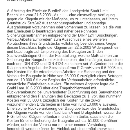
Auf Antrag der Eheleute B erließ das Landgericht Stadt1 mit
Beschluss vom 21.5.2003 - Az.: ... - eine einstweilige Verfügung
gegen die Klägerin mit der Maßgabe, es zu unterlassen, auf ihrem
Grundstück Straße2 Ausschachtungsarbeiten und sonstige
Ausgrabungen vorzunehmen oder vornehmen zu lassen, bis die von
den Eheleuten B beantragten und näher bezeichneten
Sicherungsmaßnahmen entsprechend der DIN 4124 "Böschungen,
Verbau Arbeitsraumbreiten" zum Ausschluss eines weiteren
Abrutschens ihres Grundstücks vollständig beendet seien. Gegen
diesen Beschluss legte die Klägerin am 22.5.2003 Widerspruch ein
und beauftragte auf Empfehlung des Beklagten zu 1. den
Sachverständigen G mit der Feststellung, welche Maßnahmen zur
Sicherung der Baugrube einzuleiten seien, der bestätigte, dass diese
nach den DIN 4123 und DIN 4124 zu sichern sei. Außerdem holte die
Klägerin ein Angebot der Spezialbaufirma F GmbH vom 6.6.2003 ein,
das Kosten für die erforderlichen Arbeiten zur Sicherung und den
Verbau der Baugrube in Höhe von 25.000 € zuzüglich eines Betrages
von ca. 10.000 € für vor Beginn der Verbauarbeiten erforderliche
zusätzliche Erdarbeiten auswies. Ein weiteres Angebot legte die F
GmbH am 10.6.2003 über eine Trägerbohlenwand mit
Rückverankerung bei unveränderter Durchführung des Bauvorhabens
entsprechend den Planungen des Beklagten zu 1. vor, das nunmehr
Kosten von 35.000 € zuzüglich der Kosten für die zuvor
vorzunehmenden Erdarbeiten in Höhe von rund 10.000 € auswies.
Eine solche Rückverankerung der Baugrube bzw. des Grundstücks
der Klägerin wurde von den Nachbarn A und B abgelehnt, worauf die
F GmbH der Klägerin offenbar mündlich mitteilte, dass sich die
Kosten für eine Sicherung der Baugrube auf ca. 51.000 € erhöhen
würden, sofern der Verbau nur mit einer inneren Versteifung
hergestellt werden könne. Im Hinblick auf diese möglicherweise