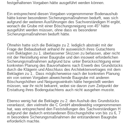
festgehaltenen Vorgaben hätte ausgeführt werden können.
Ein entsprechend diesen Vorgaben vorgenommener Bodenaushub
hätte keiner besonderen Sicherungsmaßnahmen bedurft, was sich
aufgrund der weiteren Ausführungen des Sachverständigen H ergibt,
wonach die Grube mit einer Böschungsneigung von 45° hätte
ausgeführt werden müssen, ohne dass es besonderer
Sicherungsmaßnahmen bedurft hätte.
Ohnehin hatte sich die Beklagte zu 2. lediglich abstrakt mit der
Frage der Bebaubarkeit anhand ihr ausweislich ihres Gutachtens
vom Beklagten zu 1. überlassener Skizzen zu befassen, aber nicht
mit der Herstellung einer Baugrube und den insoweit erforderlichen
Sicherungsmaßnahmen aufgrund bzw. unter Berücksichtigung einer
konkreten Planung des Bauvorhabens nach Erwerb des Grundstücks
durch die Klägerin und Abschluss des Architektenvertrages mit dem
Beklagten zu 1.. Dass möglicherweise nach der konkreten Planung
ein von seinen Vorgaben abweichende Baugrube mit anderen
Böschungshöhen und Neigungswinkeln hätte hergestellt werden
müssen, war ihr nicht bekannt, wobei sie davon zum Zeitpunkt der
Erstattung ihres Bodengutachtens auch nicht ausgehen musste.
Ebenso wenig hat die Beklagte zu 2. den Aushub des Grundstücks
veranlasst, den vielmehr die C GmbH abredewidrig vorgenommenen
hat, was entsprechend den Feststellungen des Sachverständigen H
aufgrund der dadurch entstandenen Böschungshöhe von bis zu 6, 7
m besondere Sicherungsmaßnahmen der entstandenen Baugrube
erforderlich machte.