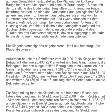
auf dem Grundstück festzustellen. Die Planung der konkreten
Baugrube sei erst viel später und ohne ihr Zutun erfolgt. Sie sei mit
der Erstellung des Bodengutachtens allein zur Klärung der Frage
beauftragt worden, ob sich das Grundstück aus geologischer Sicht
generell mit einem Einfamilienhaus bebauen lasse, was von ihr
zutreffend beantwortet worden sei, und zwar verbunden mit dem
Hinweis, welche Böschungen bei dem vorhandenen Untergrund
zulässig seien. Verfehlt sei deshalb das Landgericht aufgrund der
durchgeführten Beweisaufnahme, insbesondere aufgrund des
Gutachtens des Sachverständigen H, davon ausgegangen, sie habe
für die der Klägerin entstandenen Schäden einzustehen.
Die Klägerin verteidigt das angefochtene Urteil und beantragt, die
Klage abzuweisen.
Außerdem hat sie mit Schriftsatz vom 30.9.2010 die Klage um einen
Betrag in Höhe von 20.436,91 € erweitert und beantragt nunmehr, die
Beklagten über den ausgeurteilten Betrag hinaus zu verurteilen, als
Gesamtschuldner an sie insgesamt 161.372,49 € nebst Zinsen in
Höhe von 5 Prozentpunkten über dem Basiszinssatz aus 130.811,94
€ seit dem 16.12.2003, aus weiteren 10.123,64 € seit dem 14.2.2009
und weiteren 20.436,91 € seit Zustellung dieses Schriftsatzes an die
Beklagten zu zahlen.
Zur Begründung führt die Klägerin an, sie habe nach Erlass des
Urteils des Landgerichts Stadt1 vom 18.12.2009 in dem Rechtsstreit
- Aktenzeichen1 - den ausgeurteilten Betrag in Höhe von 11.192,17 €
an die Klägerin Frau B nebst Zinsen auf die Hauptforderung in Höhe
von 5.328,49 € gezahlt. Außerdem habe sie aufgrund des
Kostenfestsetzungsbeschlusses des Landgerichts Stadt1 vom