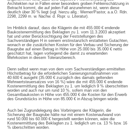
Architekten nur in Fällen einer besonders groben Fehleinschätzung in
Betracht kommt, die auf jeden Fall anzunehmen ist, wenn diese
deutlich über 30 % liegt (vgl. hierzu allg.: Werner/Pastor, a.a.O. Rdn.
2298, 2299 m. w. Nachw. d. Rspr. u. Literatur).
Im Hinblick darauf, dass die Klägerin die mit 455.000 € endende
Baukostenermittlung des Beklagten zu 1. vom 11.3.2003 akzeptiert
hat und unter Berücksichtigung der Feststellungen des
Sachverständigen H in seinem erstinstanzlich erstatteten Gutachten,
wonach er die zusätzlichen Kosten für den Verbau und Sicherung der
Baugrube auf einen Betrag in Höhe von 25.000 bis 35.000 € netto
geschätzt hat, lagen vorliegend die damit zu erwartenden
Mehrkosten in diesem Toleranzbereich.
Denn selbst wenn man von dem vom Sachverständigen ermittelten
Höchstbetrag für die erforderlichen Sanierungsmaßnahmen von
40.600 € ausgeht (35.000 € zuzüglich des damals geltenden
Mehrwertsteuersatzes von 16 %) wäre die mit 455.000 € endende
Kostenermittlung des Beklagten zu 1. um lediglich 9 % überschritten
worden und auch nur um rund 10 %, sofern man von den
Gesamtbaukosten in Höhe von 455.000 € die Kosten für den Erwerb
des Grundstücks in Höhe von 85.000 € in Abzug bringen würde.
Auch bei Zugrundelegung des Vorbringens der Klägerin, die
Sicherung der Baugrube hätte nur mit einem Kostenaufwand von
rund 50.000 bis 60.000 € hergestellt werden können, wäre die
Kostenermittlung des Beklagten zu 1. lediglich um ca. 13 % bzw. 16
% überschritten worden.