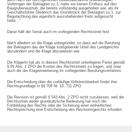
Vorbringen der Beklagten zu 3. hatte sie keinen Einfluss auf den
Judengasse 3
Baugrubenaushub, die bereits vollständig ausgehoben war, als ihr
98574 Schmalkalden
Geschäftsführer Diederich das Grundstück der Beklagten zu 1. zur
Begutachtung des eigentlich auszuhebenden Keils aufgesucht
Tel.: 03683-606610
hatte..."
Fax: 03683-606611
Daran hält der Senat auch im vorliegenden Rechtsstreit fest.
Nach alledem ist die Klage unbegründet, so dass auf die Berufung
Rechtsanwälte Baier & Partner
der Beklagten das der Klage stattgebende Urteil des Landgerichts
abzuändern und die Klage abzuweisen war.
Ihre Kanzlei in Schmalkalden
Die Klägerin hat als in diesem Rechtsstreit unterlegene Partei gemäß
Allgemeines Zivilrecht, Arbeitsrecht, Erbrecht,
§ 91 Abs. 1 ZPO die Kosten des Rechtsstreits zu tragen, und zwar
auch die der Klageerweiterung im vorliegenden Berufungsverfahren.
Familienrecht, Gesellschaftsrecht, Mietrecht, Privates
Baurecht, Steuerrecht, Verkehrsrecht
Die Entscheidung über die vorläufige Vollstreckbarkeit findet ihre
Rechtsgrundlage in §§ 708 Nr. 10, 711 ZPO.
Die Revision ist gemäß § 543 Abs. 2 ZPO nicht zuzulassen, weil der
Rechtsstreit weder grundsätzliche Bedeutung hat noch die
Fortbildung des Rechts oder die Sicherung einer einheitlichen
Rechtsprechung eine Entscheidung des Revisionsgerichts erfordert.
Powered by ISEYE
•
Template mod. Selldesign
•
Login
Letzte Änderung:
May 8, 2025 at 9:30 AM