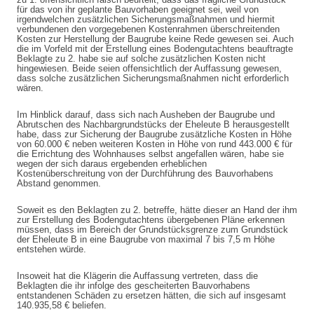
für das von ihr geplante Bauvorhaben geeignet sei, weil von
irgendwelchen zusätzlichen Sicherungsmaßnahmen und hiermit
verbundenen den vorgegebenen Kostenrahmen überschreitenden
Kosten zur Herstellung der Baugrube keine Rede gewesen sei. Auch
die im Vorfeld mit der Erstellung eines Bodengutachtens beauftragte
Beklagte zu 2. habe sie auf solche zusätzlichen Kosten nicht
hingewiesen. Beide seien offensichtlich der Auffassung gewesen,
dass solche zusätzlichen Sicherungsmaßnahmen nicht erforderlich
wären.
Im Hinblick darauf, dass sich nach Ausheben der Baugrube und
Abrutschen des Nachbargrundstücks der Eheleute B herausgestellt
habe, dass zur Sicherung der Baugrube zusätzliche Kosten in Höhe
von 60.000 € neben weiteren Kosten in Höhe von rund 443.000 € für
die Errichtung des Wohnhauses selbst angefallen wären, habe sie
wegen der sich daraus ergebenden erheblichen
Kostenüberschreitung von der Durchführung des Bauvorhabens
Abstand genommen.
Soweit es den Beklagten zu 2. betreffe, hätte dieser an Hand der ihm
zur Erstellung des Bodengutachtens übergebenen Pläne erkennen
müssen, dass im Bereich der Grundstücksgrenze zum Grundstück
der Eheleute B in eine Baugrube von maximal 7 bis 7,5 m Höhe
entstehen würde.
Insoweit hat die Klägerin die Auffassung vertreten, dass die
Beklagten die ihr infolge des gescheiterten Bauvorhabens
entstandenen Schäden zu ersetzen hätten, die sich auf insgesamt
140.935,58 € beliefen.