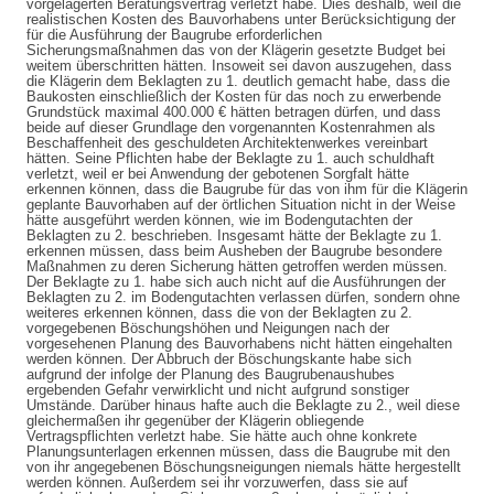
vorgelagerten Beratungsvertrag verletzt habe. Dies deshalb, weil die
realistischen Kosten des Bauvorhabens unter Berücksichtigung der
für die Ausführung der Baugrube erforderlichen
Sicherungsmaßnahmen das von der Klägerin gesetzte Budget bei
weitem überschritten hätten. Insoweit sei davon auszugehen, dass
die Klägerin dem Beklagten zu 1. deutlich gemacht habe, dass die
Baukosten einschließlich der Kosten für das noch zu erwerbende
Grundstück maximal 400.000 € hätten betragen dürfen, und dass
beide auf dieser Grundlage den vorgenannten Kostenrahmen als
Beschaffenheit des geschuldeten Architektenwerkes vereinbart
hätten. Seine Pflichten habe der Beklagte zu 1. auch schuldhaft
verletzt, weil er bei Anwendung der gebotenen Sorgfalt hätte
erkennen können, dass die Baugrube für das von ihm für die Klägerin
geplante Bauvorhaben auf der örtlichen Situation nicht in der Weise
hätte ausgeführt werden können, wie im Bodengutachten der
Beklagten zu 2. beschrieben. Insgesamt hätte der Beklagte zu 1.
erkennen müssen, dass beim Ausheben der Baugrube besondere
Maßnahmen zu deren Sicherung hätten getroffen werden müssen.
Der Beklagte zu 1. habe sich auch nicht auf die Ausführungen der
Beklagten zu 2. im Bodengutachten verlassen dürfen, sondern ohne
weiteres erkennen können, dass die von der Beklagten zu 2.
vorgegebenen Böschungshöhen und Neigungen nach der
vorgesehenen Planung des Bauvorhabens nicht hätten eingehalten
werden können. Der Abbruch der Böschungskante habe sich
aufgrund der infolge der Planung des Baugrubenaushubes
ergebenden Gefahr verwirklicht und nicht aufgrund sonstiger
Umstände. Darüber hinaus hafte auch die Beklagte zu 2., weil diese
gleichermaßen ihr gegenüber der Klägerin obliegende
Vertragspflichten verletzt habe. Sie hätte auch ohne konkrete
Planungsunterlagen erkennen müssen, dass die Baugrube mit den
von ihr angegebenen Böschungsneigungen niemals hätte hergestellt
werden können. Außerdem sei ihr vorzuwerfen, dass sie auf