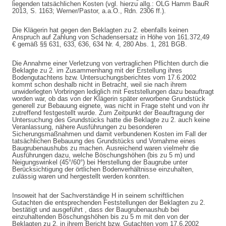
liegenden tatsächlichen Kosten (vgl. hierzu allg.: OLG Hamm BauR
2013, S. 1163; Werner/Pastor, a.a.O., Rdn. 2306 ff.).
Die Klägerin hat gegen den Beklagten zu 2. ebenfalls keinen
Anspruch auf Zahlung von Schadensersatz in Höhe von 161.372,49
€ gemäß §§ 631, 633, 636, 634 Nr. 4, 280 Abs. 1, 281 BGB.
Die Annahme einer Verletzung von vertraglichen Pflichten durch die
Beklagte zu 2. im Zusammenhang mit der Erstellung ihres
Bodengutachtens bzw. Untersuchungsberichtes vom 17.6.2002
kommt schon deshalb nicht in Betracht, weil sie nach ihrem
unwiderlegten Vorbringen lediglich mit Feststellungen dazu beauftragt
worden war, ob das von der Klägerin später erworbene Grundstück
generell zur Bebauung eignete, was nicht in Frage steht und von ihr
zutreffend festgestellt wurde. Zum Zeitpunkt der Beauftragung der
Untersuchung des Grundstücks hatte die Beklagte zu 2. auch keine
Veranlassung, nähere Ausführungen zu besonderen
Sicherungsmaßnahmen und damit verbundenen Kosten im Fall der
tatsächlichen Bebauung des Grundstücks und Vornahme eines
Baugrubenaushubs zu machen. Ausreichend waren vielmehr die
Ausführungen dazu, welche Böschungshöhen (bis zu 5 m) und
Neigungswinkel (45°/60°) bei Herstellung der Baugrube unter
Berücksichtigung der örtlichen Bodenverhältnisse einzuhalten,
zulässig waren und hergestellt werden konnten.
Insoweit hat der Sachverständige H in seinem schriftlichen
Gutachten die entsprechenden Feststellungen der Beklagten zu 2.
bestätigt und ausgeführt , dass der Baugrubenaushub bei
einzuhaltenden Böschungshöhen bis zu 5 m mit den von der
Beklagten zu 2. in ihrem Bericht bzw. Gutachten vom 17.6.2002