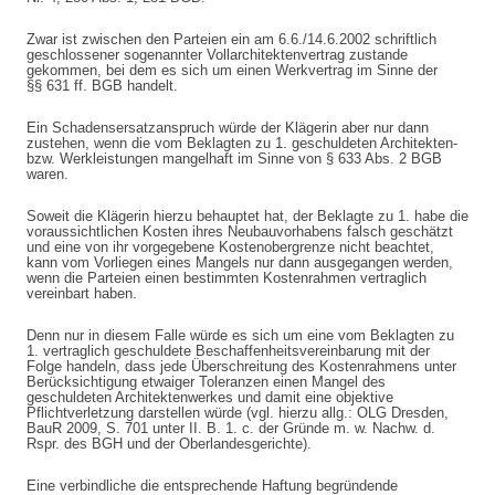
Zwar ist zwischen den Parteien ein am 6.6./14.6.2002 schriftlich
geschlossener sogenannter Vollarchitektenvertrag zustande
gekommen, bei dem es sich um einen Werkvertrag im Sinne der
§§ 631 ff. BGB handelt.
Ein Schadensersatzanspruch würde der Klägerin aber nur dann
zustehen, wenn die vom Beklagten zu 1. geschuldeten Architekten-
bzw. Werkleistungen mangelhaft im Sinne von § 633 Abs. 2 BGB
waren.
Soweit die Klägerin hierzu behauptet hat, der Beklagte zu 1. habe die
voraussichtlichen Kosten ihres Neubauvorhabens falsch geschätzt
und eine von ihr vorgegebene Kostenobergrenze nicht beachtet,
kann vom Vorliegen eines Mangels nur dann ausgegangen werden,
wenn die Parteien einen bestimmten Kostenrahmen vertraglich
vereinbart haben.
Denn nur in diesem Falle würde es sich um eine vom Beklagten zu
1. vertraglich geschuldete Beschaffenheitsvereinbarung mit der
Folge handeln, dass jede Überschreitung des Kostenrahmens unter
Berücksichtigung etwaiger Toleranzen einen Mangel des
geschuldeten Architektenwerkes und damit eine objektive
Pflichtverletzung darstellen würde (vgl. hierzu allg.: OLG Dresden,
BauR 2009, S. 701 unter II. B. 1. c. der Gründe m. w. Nachw. d.
Rspr. des BGH und der Oberlandesgerichte).
Eine verbindliche die entsprechende Haftung begründende