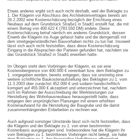
Etwas anderes ergibt sich auch nicht deshalb, weil der Beklagte zu
1. Der Klägerin vor Abschluss des Architektenvertrages bereits am
26.2.2002 eine Kostenschätzung bezüglich der Errichtung eines
Neubaus auf dem Grundstück Straße1 in Stadt1 erstellt hat, die mit
einem Betrag von 400.622 € (783.550 DM) endete. Diese
Kostenschätzung betraf nämlich ein anderes Grundstück, dessen
Erwerb die Klägerin ins Auge gefasst hatte und die demgemäß mit
dem streitgegenständlichen Bauvorhaben nichts zu tun hat. Insoweit
lässt sich auch nicht feststellen, dass diese Kostenschätzung
Eingang in die Absprachen der Parteien gefunden hat, nachdem sie
das Grundstück Straße2 in Stadt1 erworben hatte.
Im Übrigen steht dem Vorbringen der Klägerin, es sei eine
Kostenobergrenze von 400.000 € vereinbart bzw. dem Beklagten zu
1. vorgegeben worden, bereits entgegen, dass sie unstreitig eine
weitere schriftliche Baukostenaufstellung des Beklagten zu 1. vom
11.3.2003 über zunächst 452.000 € und sodann handschriftlich
korrigiert auf 455.000 € akzeptiert und unterzeichnet hat, nachdem
sich im Rahmen der Ausschreibung der Werkleistungen zur
Herstellung des Wohnhausneubaus herausgestellt hatte, dass
entgegen den ursprünglichen Planungen mit einem erhöhten
Kostenaufwand für die Herstellung der Baugrube und die damit
zusammenhängenden Erdarbeiten zu rechnen war.
Auch aufgrund sonstiger Umstände lässt sich nicht feststellen, dass
die Klägerin und der Beklagte zu 1. von einer bestimmten
Kostenbasis ausgegangen sind. Insbesondere hat die Klägerin ihr
vom Beklagten zu 1. bestrittenes Vorbringen nicht belegt, sie habe
dem Beklagten zu 1. ihre finanziellen Verhältnisse offengelegt,