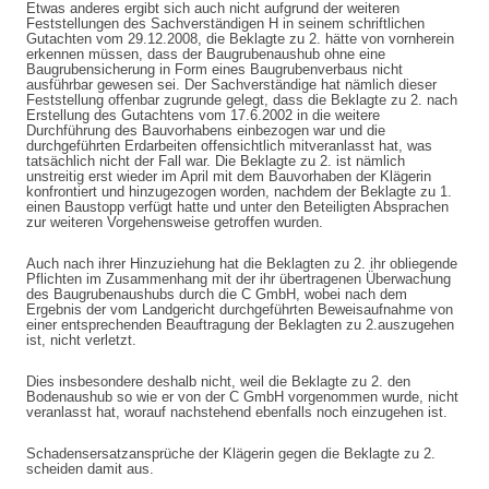
Etwas anderes ergibt sich auch nicht aufgrund der weiteren
Feststellungen des Sachverständigen H in seinem schriftlichen
Gutachten vom 29.12.2008, die Beklagte zu 2. hätte von vornherein
erkennen müssen, dass der Baugrubenaushub ohne eine
Baugrubensicherung in Form eines Baugrubenverbaus nicht
ausführbar gewesen sei. Der Sachverständige hat nämlich dieser
Feststellung offenbar zugrunde gelegt, dass die Beklagte zu 2. nach
Erstellung des Gutachtens vom 17.6.2002 in die weitere
Durchführung des Bauvorhabens einbezogen war und die
durchgeführten Erdarbeiten offensichtlich mitveranlasst hat, was
tatsächlich nicht der Fall war. Die Beklagte zu 2. ist nämlich
unstreitig erst wieder im April mit dem Bauvorhaben der Klägerin
konfrontiert und hinzugezogen worden, nachdem der Beklagte zu 1.
einen Baustopp verfügt hatte und unter den Beteiligten Absprachen
zur weiteren Vorgehensweise getroffen wurden.
Auch nach ihrer Hinzuziehung hat die Beklagten zu 2. ihr obliegende
Pflichten im Zusammenhang mit der ihr übertragenen Überwachung
des Baugrubenaushubs durch die C GmbH, wobei nach dem
Ergebnis der vom Landgericht durchgeführten Beweisaufnahme von
einer entsprechenden Beauftragung der Beklagten zu 2.auszugehen
ist, nicht verletzt.
Dies insbesondere deshalb nicht, weil die Beklagte zu 2. den
Bodenaushub so wie er von der C GmbH vorgenommen wurde, nicht
veranlasst hat, worauf nachstehend ebenfalls noch einzugehen ist.
Schadensersatzansprüche der Klägerin gegen die Beklagte zu 2.
scheiden damit aus.